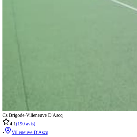
Cs Brigode-Villeneuve D'Ascq
4.1
(
190
avis
)
•
Villeneuve D'Ascq