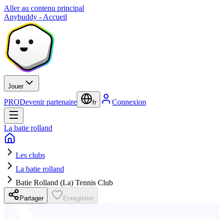
Aller au contenu principal
Anybuddy - Accueil
Jouer
PRO
Devenir partenaire
Connexion
fr
La batie rolland
Les clubs
La batie rolland
Batie Rolland (La) Tennis Club
Partager
Enregistrer