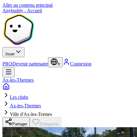
Aller au contenu principal
Anybuddy - Accueil
Jouer
PRO
Devenir partenaire
Connexion
fr
Ax-les-Thermes
Les clubs
Ax-les-Thermes
Ville d'Ax-les-Termes
Partager
Enregistrer