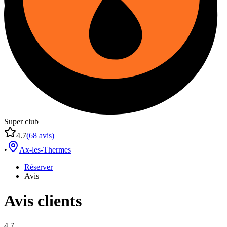
Super club
4.7
(
68
avis
)
•
Ax-les-Thermes
Réserver
Avis
Avis clients
4.7