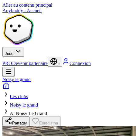
Aller au contenu principal
Anybuddy - Accueil
Jouer
PRO
Devenir partenaire
Connexion
fr
Noisy le grand
Les clubs
Noisy le grand
At Noisy Le Grand
Partager
Enregistrer