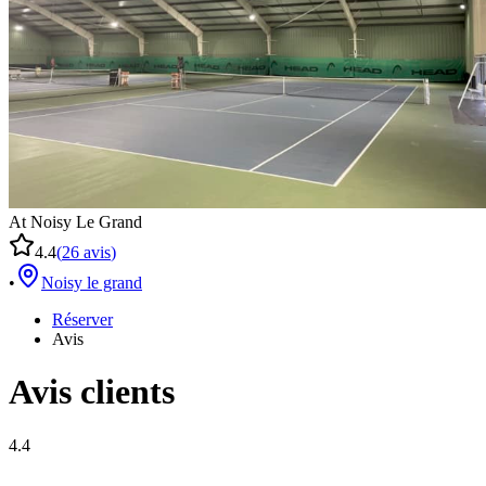
At Noisy Le Grand
4.4
(
26
avis
)
•
Noisy le grand
Réserver
Avis
Avis clients
4.4