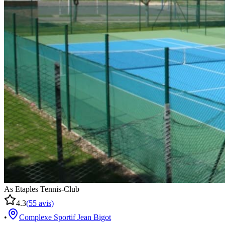
As Etaples Tennis-Club
4.3
(
55
avis
)
•
Complexe Sportif Jean Bigot