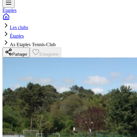
Étaples
Les clubs
Étaples
As Etaples Tennis-Club
Partager
Enregistrer