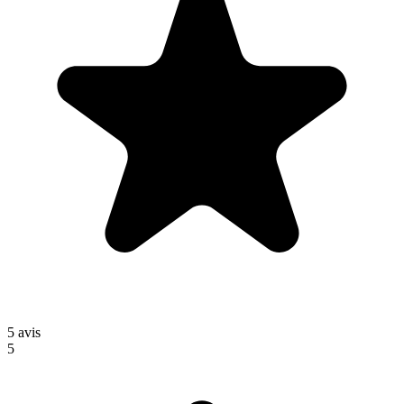
5
avis
5