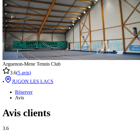
Arguenon-Mene Tennis Club
3.6
(
5
avis
)
•
JUGON LES LACS
Réserver
Avis
Avis clients
3.6