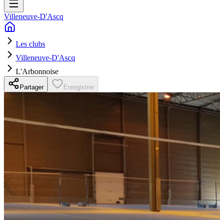
Villeneuve-D'Ascq
Les clubs
Villeneuve-D'Ascq
L'Arbonnoise
Partager
Enregistrer