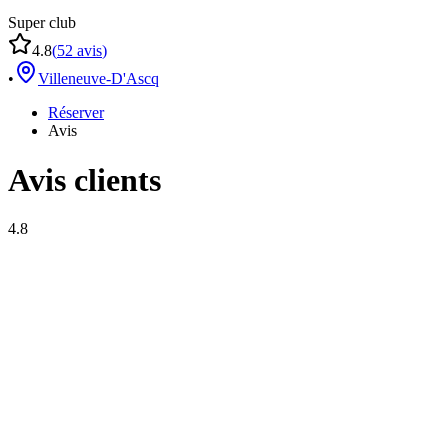
Super club
4.8
(
52
avis
)
•
Villeneuve-D'Ascq
Réserver
Avis
Avis clients
4.8