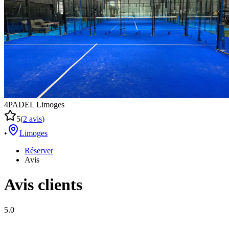
4PADEL Limoges
5
(
2
avis
)
•
Limoges
Réserver
Avis
Avis clients
5.0