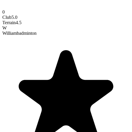
0
Club
5.0
Terrain
4.5
W
William
badminton