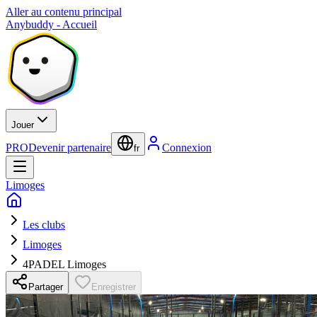
Aller au contenu principal
Anybuddy - Accueil
Jouer
PRO
Devenir partenaire
Connexion
fr
Limoges
Les clubs
Limoges
4PADEL Limoges
Partager
Enregistrer