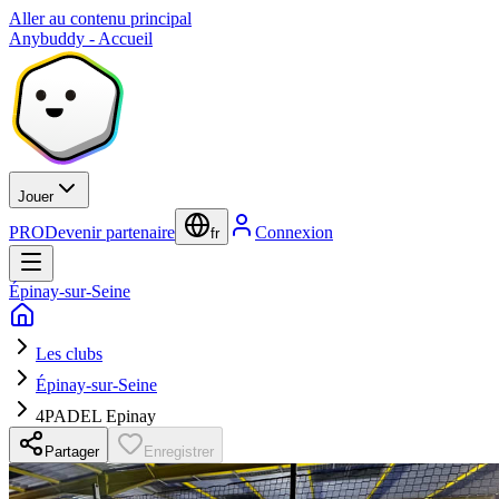
Aller au contenu principal
Anybuddy - Accueil
Jouer
PRO
Devenir partenaire
Connexion
fr
Épinay-sur-Seine
Les clubs
Épinay-sur-Seine
4PADEL Epinay
Partager
Enregistrer