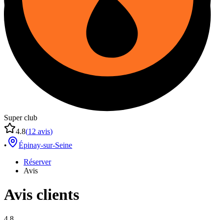
Super club
4.8
(
12
avis
)
•
Épinay-sur-Seine
Réserver
Avis
Avis clients
4.8