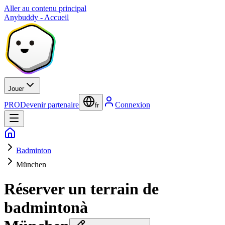
Aller au contenu principal
Anybuddy - Accueil
Jouer
PRO
Devenir partenaire
Connexion
fr
Badminton
München
Réserver un terrain de
badminton
à