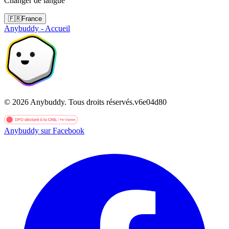
Changer de langue
🇫🇷
France
Anybuddy - Accueil
©
2026
Anybuddy.
Tous droits réservés.
v
6e04d80
Anybuddy sur Facebook