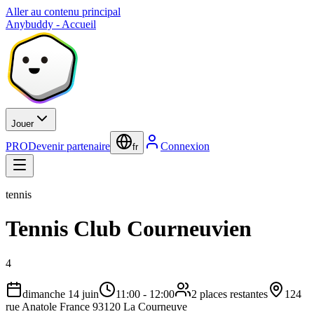
Aller au contenu principal
Anybuddy - Accueil
Jouer
PRO
Devenir partenaire
Connexion
fr
tennis
Tennis Club Courneuvien
4
dimanche 14 juin
11:00
-
12:00
2 places restantes
124
rue Anatole France 93120 La Courneuve