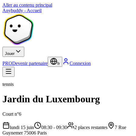
Aller au contenu principal
Anybuddy - Accueil
Jouer
PRO
Devenir partenaire
Connexion
fr
tennis
Jardin du Luxembourg
Court n°6
lundi 15 juin
08:30
-
09:30
2 places restantes
7 Rue
Guynemer 75006 Paris