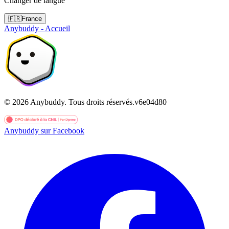
Changer de langue
🇫🇷
France
Anybuddy - Accueil
©
2026
Anybuddy.
Tous droits réservés.
v
6e04d80
Anybuddy sur Facebook