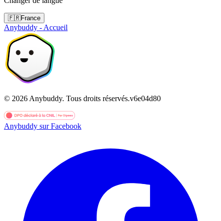
Changer de langue
🇫🇷
France
Anybuddy - Accueil
©
2026
Anybuddy.
Tous droits réservés.
v
6e04d80
Anybuddy sur Facebook