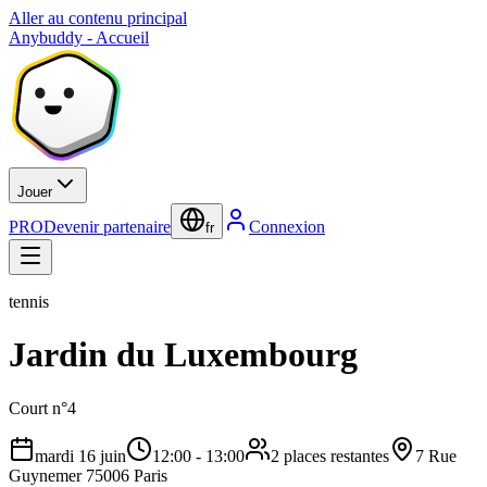
Aller au contenu principal
Anybuddy - Accueil
Jouer
PRO
Devenir partenaire
Connexion
fr
tennis
Jardin du Luxembourg
Court n°4
mardi 16 juin
12:00
-
13:00
2 places restantes
7 Rue
Guynemer 75006 Paris