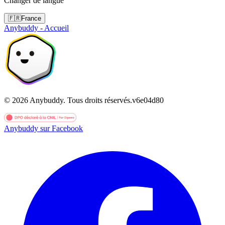
Changer de langue
🇫🇷
France
Anybuddy - Accueil
©
2026
Anybuddy.
Tous droits réservés.
v
6e04d80
Anybuddy sur Facebook