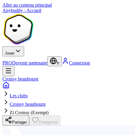
Aller au contenu principal
Anybuddy - Accueil
Jouer
PRO
Devenir partenaire
Connexion
fr
Croissy beaubourg
Les clubs
Croissy beaubourg
Zi Croissy (Exempt)
Partager
Enregistrer