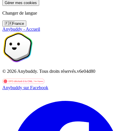
Gérer mes cookies
Changer de langue
🇫🇷
France
Anybuddy - Accueil
©
2026
Anybuddy.
Tous droits réservés.
v
6e04d80
Anybuddy sur Facebook