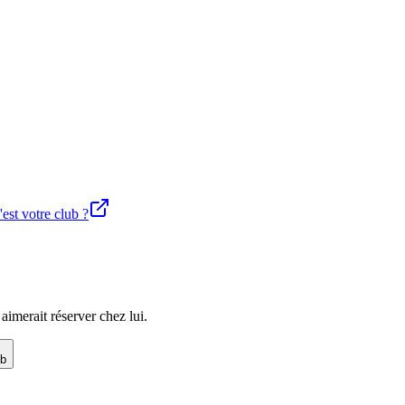
'est votre club ?
imerait réserver chez lui.
ub