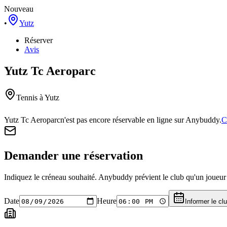
Nouveau
•
Yutz
Réserver
Avis
Yutz Tc Aeroparc
Tennis
à Yutz
Yutz Tc Aeroparc
n'est pas encore réservable en ligne sur Anybuddy.
C
Demander une réservation
Indiquez le créneau souhaité. Anybuddy prévient le club qu'un joueur a
Date
Heure
Informer le cl