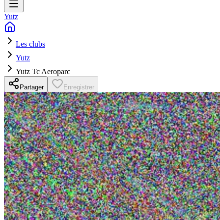
Yutz
Les clubs
Yutz
Yutz Tc Aeroparc
Partager
Enregistrer