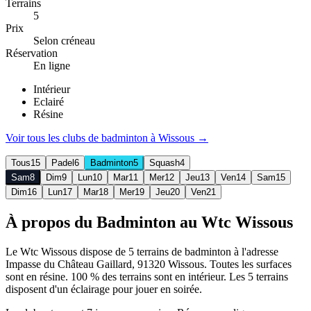
Terrains
5
Prix
Selon créneau
Réservation
En ligne
Intérieur
Eclairé
Résine
Voir tous les clubs de
badminton
à
Wissous
→
Tous
15
Padel
6
Badminton
5
Squash
4
Sam
8
Dim
9
Lun
10
Mar
11
Mer
12
Jeu
13
Ven
14
Sam
15
Dim
16
Lun
17
Mar
18
Mer
19
Jeu
20
Ven
21
À propos du Badminton au Wtc Wissous
Le Wtc Wissous dispose de 5 terrains de badminton à l'adresse
Impasse du Château Gaillard, 91320 Wissous. Toutes les surfaces
sont en résine. 100 % des terrains sont en intérieur. Les 5 terrains
disposent d'un éclairage pour jouer en soirée.