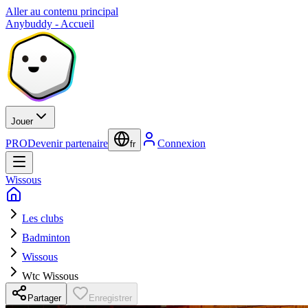
Aller au contenu principal
Anybuddy - Accueil
Jouer
PRO
Devenir partenaire
Connexion
fr
Wissous
Les clubs
Badminton
Wissous
Wtc Wissous
Partager
Enregistrer