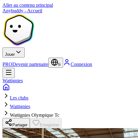
Aller au contenu principal
Anybuddy - Accueil
Jouer
PRO
Devenir partenaire
Connexion
fr
Wattignies
Les clubs
Wattignies
Wattignies Olympique Tc
Partager
Enregistrer