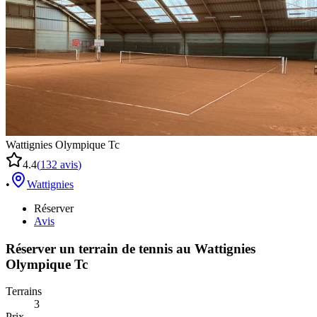
Wattignies Olympique Tc
4.4
(
132
avis
)
•
Wattignies
Réserver
Avis
Réserver un terrain de
tennis
au
Wattignies
Olympique Tc
Terrains
3
Prix