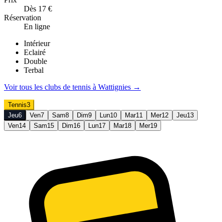
Dès 17 €
Réservation
En ligne
Intérieur
Eclairé
Double
Terbal
Voir tous les clubs de
tennis
à
Wattignies
→
Tennis
3
Jeu
6
Ven
7
Sam
8
Dim
9
Lun
10
Mar
11
Mer
12
Jeu
13
Ven
14
Sam
15
Dim
16
Lun
17
Mar
18
Mer
19