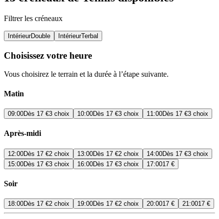
Filtrer les créneaux
Intérieur
Double
Intérieur
Terbal
Choisissez votre heure
Vous choisirez le terrain et la durée à l’étape suivante.
Matin
09:00
Dès
17 €
3 choix
10:00
Dès
17 €
3 choix
11:00
Dès
17 €
3 choix
Après-midi
12:00
Dès
17 €
2 choix
13:00
Dès
17 €
2 choix
14:00
Dès
17 €
3 choix
15:00
Dès
17 €
3 choix
16:00
Dès
17 €
3 choix
17:00
17 €
Soir
18:00
Dès
17 €
2 choix
19:00
Dès
17 €
2 choix
20:00
17 €
21:00
17 €