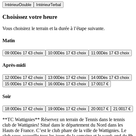
Intérieur
Double
Intérieur
Terbal
Choisissez votre heure
Vous choisirez le terrain et la durée à l’étape suivante.
Matin
09:00
Dès
17 €
3 choix
10:00
Dès
17 €
3 choix
11:00
Dès
17 €
3 choix
Après-midi
12:00
Dès
17 €
2 choix
13:00
Dès
17 €
2 choix
14:00
Dès
17 €
3 choix
15:00
Dès
17 €
3 choix
16:00
Dès
17 €
3 choix
17:00
17 €
Soir
18:00
Dès
17 €
2 choix
19:00
Dès
17 €
2 choix
20:00
17 €
21:00
17 €
**TC Wattignies** Réservez un terrain de Tennis dans le tennis
club de Wattignies! Situé dans le département du Nord dans les
Hauts de France. C’est le club phare de la ville de Wattignies. Le
club vous accueille tous les jours de la semaine et le week-end de 8h