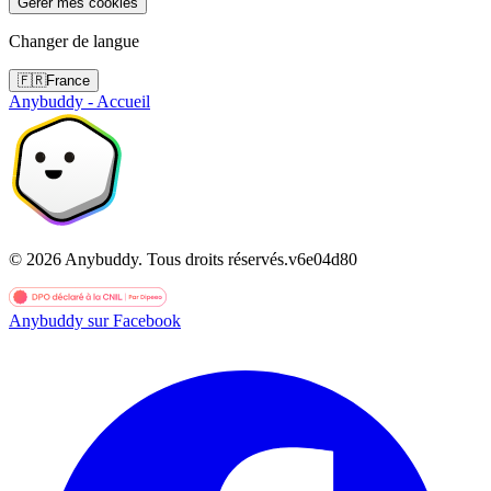
Gérer mes cookies
Changer de langue
🇫🇷
France
Anybuddy - Accueil
©
2026
Anybuddy.
Tous droits réservés.
v
6e04d80
Anybuddy sur Facebook