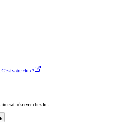
.
C'est votre club ?
imerait réserver chez lui.
ub