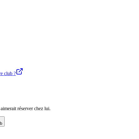
re club ?
imerait réserver chez lui.
ub