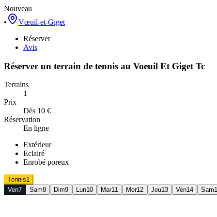
Nouveau
•
Vœuil-et-Giget
Réserver
Avis
Réserver un terrain de
tennis
au
Voeuil Et Giget Tc
Terrains
1
Prix
Dès 10 €
Réservation
En ligne
Extérieur
Eclairé
Enrobé poreux
Tennis
1
Ven
7
Sam
8
Dim
9
Lun
10
Mar
11
Mer
12
Jeu
13
Ven
14
Sam