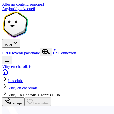
Aller au contenu principal
Anybuddy - Accueil
Jouer
PRO
Devenir partenaire
Connexion
fr
Vitry en charollais
Les clubs
Vitry en charollais
Vitry En Charollais Tennis Club
Partager
Enregistrer