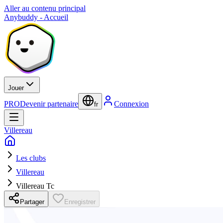
Aller au contenu principal
Anybuddy - Accueil
Jouer
PRO
Devenir partenaire
Connexion
fr
Villereau
Les clubs
Villereau
Villereau Tc
Partager
Enregistrer