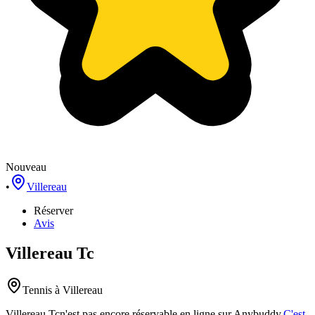
Nouveau
•
Villereau
Réserver
Avis
Villereau Tc
Tennis
à Villereau
Villereau Tc
n'est pas encore réservable en ligne sur Anybuddy.
C'est