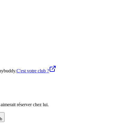
Anybuddy.
C'est votre club ?
imerait réserver chez lui.
ub