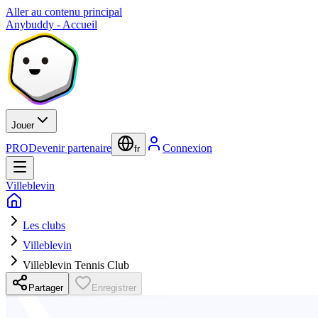
Aller au contenu principal
Anybuddy - Accueil
Jouer
PRO
Devenir partenaire
Connexion
fr
Villeblevin
Les clubs
Villeblevin
Villeblevin Tennis Club
Partager
Enregistrer