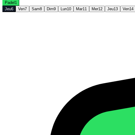
Padel
1
Jeu
6
Ven
7
Sam
8
Dim
9
Lun
10
Mar
11
Mer
12
Jeu
13
Ven
14