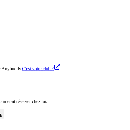
ur Anybuddy.
C'est votre club ?
imerait réserver chez lui.
ub