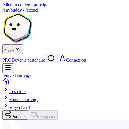
Aller au contenu principal
Anybuddy - Accueil
Jouer
PRO
Devenir partenaire
Connexion
fr
Sauviat sur vige
Les clubs
Sauviat sur vige
Vige (La) Tc
Partager
Enregistrer