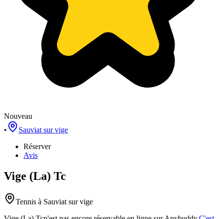
Nouveau
•
Sauviat sur vige
Réserver
Avis
Vige (La) Tc
Tennis
à Sauviat sur vige
Vige (La) Tc
n'est pas encore réservable en ligne sur Anybuddy.
C'est