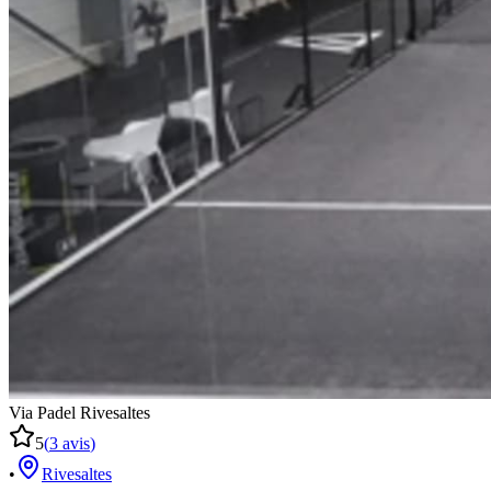
Via Padel Rivesaltes
5
(
3
avis
)
•
Rivesaltes