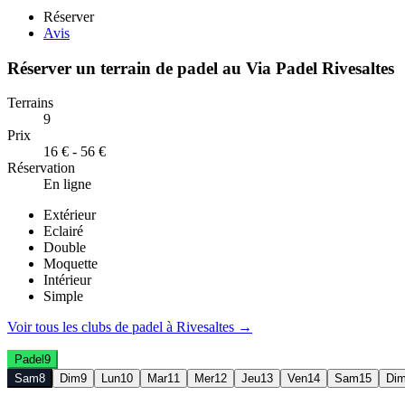
Réserver
Avis
Réserver un terrain de
padel
au
Via Padel Rivesaltes
Terrains
9
Prix
16 € - 56 €
Réservation
En ligne
Extérieur
Eclairé
Double
Moquette
Intérieur
Simple
Voir tous les clubs de
padel
à
Rivesaltes
→
Padel
9
Sam
8
Dim
9
Lun
10
Mar
11
Mer
12
Jeu
13
Ven
14
Sam
15
Di