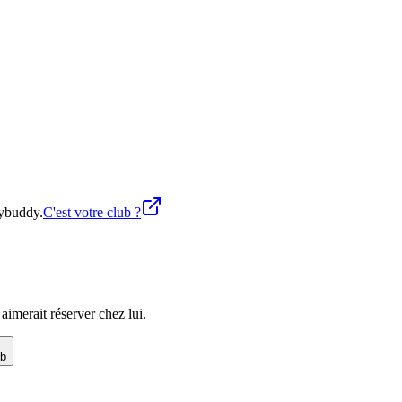
nybuddy.
C'est votre club ?
imerait réserver chez lui.
ub