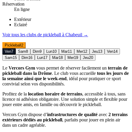
Réservation
En ligne
Extérieur
Eclairé
Voir tous les clubs de
pickleball
à
Chabeuil
→
Pickleball
2
Ven
7
Sam
8
Dim
9
Lun
10
Mar
11
Mer
12
Jeu
13
Ven
14
Sam
15
Dim
16
Lun
17
Mar
18
Mer
19
Jeu
20
Le
Vercors Gym
vous permet de réserver facilement un
terrain de
pickleball dans la Drôme
. Le club vous accueille
tous les jours de
la semaine ainsi que le week-end
, idéal pour pratiquer ce sport
convivial selon vos disponibilités.
Profitez de la
location horaire de terrains
, accessible à tous, sans
licence ni adhésion obligatoire. Une solution simple et flexible pour
jouer entre amis, en famille ou découvrir le pickleball.
Vercors Gym dispose d’
infrastructures de qualité
avec
2 terrains
extérieurs dédiés au pickleball
, parfaits pour jouer en plein air
dans un cadre agréable.