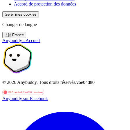
Accord de protection des données
Gérer mes cookies
Changer de langue
🇫🇷
France
Anybuddy - Accueil
©
2026
Anybuddy.
Tous droits réservés.
v
6e04d80
Anybuddy sur Facebook