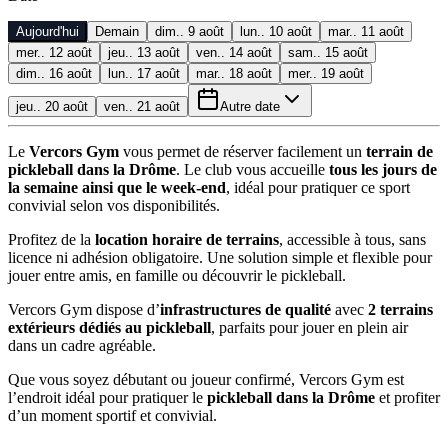
Aujourd'hui
Demain
dim.. 9 août
lun.. 10 août
mar.. 11 août
mer.. 12 août
jeu.. 13 août
ven.. 14 août
sam.. 15 août
dim.. 16 août
lun.. 17 août
mar.. 18 août
mer.. 19 août
jeu.. 20 août
ven.. 21 août
Autre date
Le
Vercors Gym
vous permet de réserver facilement un
terrain de
pickleball dans la Drôme
. Le club vous accueille
tous les jours de
la semaine ainsi que le week-end
, idéal pour pratiquer ce sport
convivial selon vos disponibilités.
Profitez de la
location horaire de terrains
, accessible à tous, sans
licence ni adhésion obligatoire. Une solution simple et flexible pour
jouer entre amis, en famille ou découvrir le pickleball.
Vercors Gym dispose d’
infrastructures de qualité
avec
2 terrains
extérieurs dédiés au pickleball
, parfaits pour jouer en plein air
dans un cadre agréable.
Que vous soyez débutant ou joueur confirmé, Vercors Gym est
l’endroit idéal pour pratiquer le
pickleball dans la Drôme
et profiter
d’un moment sportif et convivial.