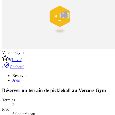
Vercors Gym
5
(
1
avis
)
•
Chabeuil
Réserver
Avis
Réserver un terrain de
pickleball
au
Vercors Gym
Terrains
2
Prix
Selon créneau