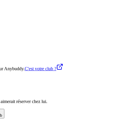
 sur Anybuddy.
C'est votre club ?
imerait réserver chez lui.
ub