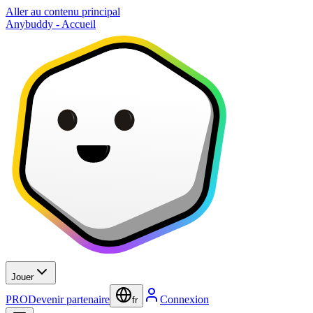
Aller au contenu principal
Anybuddy - Accueil
Jouer
PRO
Devenir partenaire
Connexion
fr