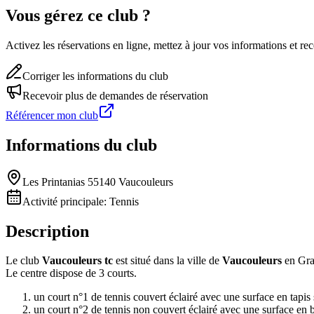
Vous gérez ce club ?
Activez les réservations en ligne, mettez à jour vos informations et 
Corriger les informations du club
Recevoir plus de demandes de réservation
Référencer mon club
Informations du club
Les Printanias 55140 Vaucouleurs
Activité principale:
Tennis
Description
Le club
Vaucouleurs tc
est situé dans la ville de
Vaucouleurs
en Gra
Le centre dispose de 3 courts.
un court n°1 de tennis couvert éclairé avec une surface en tapis
un court n°2 de tennis non couvert éclairé avec une surface en 