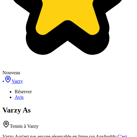
Nouveau
•
Varzy
Réserver
Avis
Varzy As
Tennis
à Varzy
Varzy As
n'est pas encore réservable en ligne sur Anybuddy.
C'est