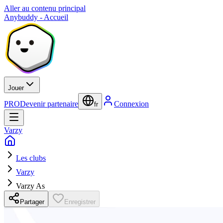
Aller au contenu principal
Anybuddy - Accueil
Jouer
PRO
Devenir partenaire
Connexion
fr
Varzy
Les clubs
Varzy
Varzy As
Partager
Enregistrer