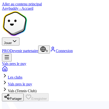
Aller au contenu principal
Anybuddy - Accueil
Jouer
PRO
Devenir partenaire
Connexion
fr
Vals pres le puy
Les clubs
Vals pres le puy
Vals (Tennis Club)
Partager
Enregistrer