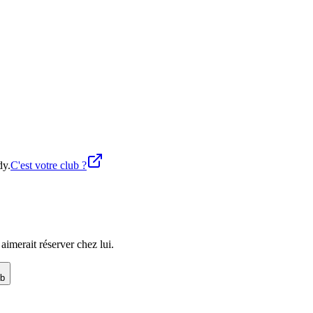
dy.
C'est votre club ?
imerait réserver chez lui.
ub