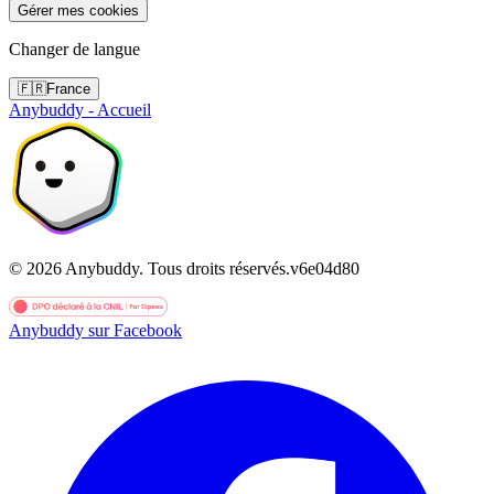
Gérer mes cookies
Changer de langue
🇫🇷
France
Anybuddy - Accueil
©
2026
Anybuddy.
Tous droits réservés.
v
6e04d80
Anybuddy sur Facebook