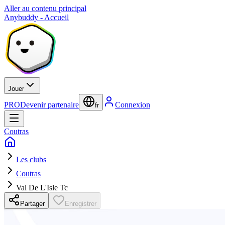
Aller au contenu principal
Anybuddy - Accueil
Jouer
PRO
Devenir partenaire
Connexion
fr
Coutras
Les clubs
Coutras
Val De L'Isle Tc
Partager
Enregistrer