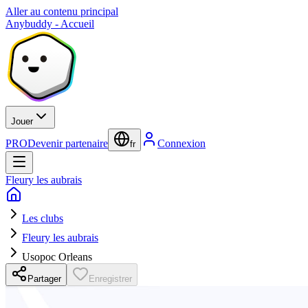
Aller au contenu principal
Anybuddy - Accueil
Jouer
PRO
Devenir partenaire
Connexion
fr
Fleury les aubrais
Les clubs
Fleury les aubrais
Usopoc Orleans
Partager
Enregistrer