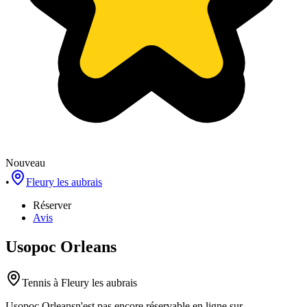
Nouveau
•
Fleury les aubrais
Réserver
Avis
Usopoc Orleans
Tennis
à Fleury les aubrais
Usopoc Orleans
n'est pas encore réservable en ligne sur