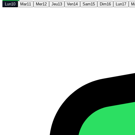
Lun
10
Mar
11
Mer
12
Jeu
13
Ven
14
Sam
15
Dim
16
Lun
17
M