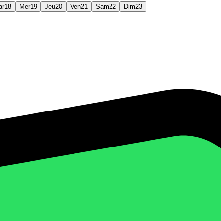
ar
18
Mer
19
Jeu
20
Ven
21
Sam
22
Dim
23