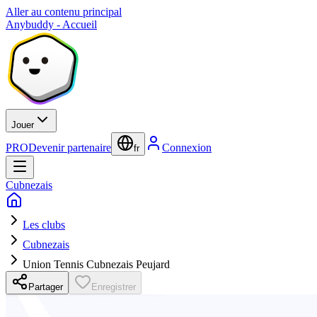
Aller au contenu principal
Anybuddy - Accueil
Jouer
PRO
Devenir partenaire
Connexion
fr
Cubnezais
Les clubs
Cubnezais
Union Tennis Cubnezais Peujard
Partager
Enregistrer