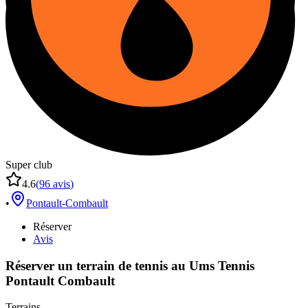
Super club
4.6
(
96
avis
)
•
Pontault-Combault
Réserver
Avis
Réserver un terrain de
tennis
au
Ums Tennis
Pontault Combault
Terrains