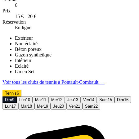
6
Prix
15 € - 20 €
Réservation
En ligne
Extérieur
Non éclairé
Béton poreux
Gazon synthétique
Intérieur
Eclairé
Green Set
Voir tous les clubs de
tennis
à
Pontault-Combault
→
Tennis
6
Dim
9
Lun
10
Mar
11
Mer
12
Jeu
13
Ven
14
Sam
15
Dim
16
Lun
17
Mar
18
Mer
19
Jeu
20
Ven
21
Sam
22