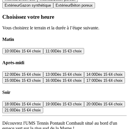
Extérieur
Gazon synthétique
Extérieur
Béton poreux
Choisissez votre heure
Vous choisirez le terrain et la durée à l’étape suivante.
Matin
10:00
Dès
15 €
4 choix
11:00
Dès
15 €
3 choix
Après-midi
12:00
Dès
15 €
4 choix
13:00
Dès
15 €
4 choix
14:00
Dès
15 €
4 choix
15:00
Dès
15 €
3 choix
16:00
Dès
15 €
4 choix
17:00
Dès
15 €
4 choix
Soir
18:00
Dès
15 €
4 choix
19:00
Dès
15 €
3 choix
20:00
Dès
15 €
4 choix
21:00
Dès
15 €
4 choix
Découvrez l'UMS Tennis Pontault Combault situé au bord d'un
espace vert sur la rive sud de la Marne !