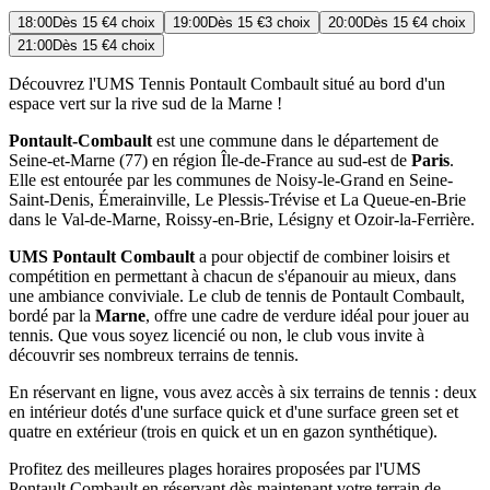
18:00
Dès
15 €
4 choix
19:00
Dès
15 €
3 choix
20:00
Dès
15 €
4 choix
21:00
Dès
15 €
4 choix
Découvrez l'UMS Tennis Pontault Combault situé au bord d'un
espace vert sur la rive sud de la Marne !
Pontault-Combault
est une commune dans le département de
Seine-et-Marne (77) en région Île-de-France au sud-est de
Paris
.
Elle est entourée par les communes de Noisy-le-Grand en Seine-
Saint-Denis, Émerainville, Le Plessis-Trévise et La Queue-en-Brie
dans le Val-de-Marne, Roissy-en-Brie, Lésigny et Ozoir-la-Ferrière.
UMS Pontault Combault
a pour objectif de combiner loisirs et
compétition en permettant à chacun de s'épanouir au mieux, dans
une ambiance conviviale. Le club de tennis de Pontault Combault,
bordé par la
Marne
, offre une cadre de verdure idéal pour jouer au
tennis. Que vous soyez licencié ou non, le club vous invite à
découvrir ses nombreux terrains de tennis.
En réservant en ligne, vous avez accès à six terrains de tennis : deux
en intérieur dotés d'une surface quick et d'une surface green set et
quatre en extérieur (trois en quick et un en gazon synthétique).
Profitez des meilleures plages horaires proposées par l'UMS
Pontault Combault en réservant dès maintenant votre terrain de