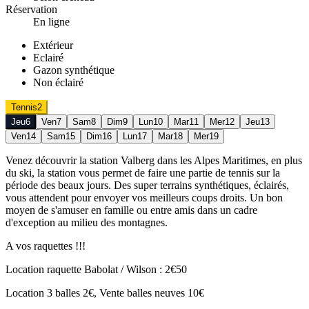
Réservation
En ligne
Extérieur
Eclairé
Gazon synthétique
Non éclairé
Tennis
2
Jeu
6
Ven
7
Sam
8
Dim
9
Lun
10
Mar
11
Mer
12
Jeu
13
Ven
14
Sam
15
Dim
16
Lun
17
Mar
18
Mer
19
Venez découvrir la station Valberg dans les Alpes Maritimes, en plus
du ski, la station vous permet de faire une partie de tennis sur la
période des beaux jours. Des super terrains synthétiques, éclairés,
vous attendent pour envoyer vos meilleurs coups droits. Un bon
moyen de s'amuser en famille ou entre amis dans un cadre
d'exception au milieu des montagnes.
A vos raquettes !!!
Location raquette Babolat / Wilson : 2€50
Location 3 balles 2€, Vente balles neuves 10€