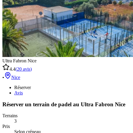
Ultra Fabron Nice
4.4
(
20
avis
)
•
Nice
Réserver
Avis
Réserver un terrain de
padel
au
Ultra Fabron Nice
Terrains
3
Prix
Selon créneau