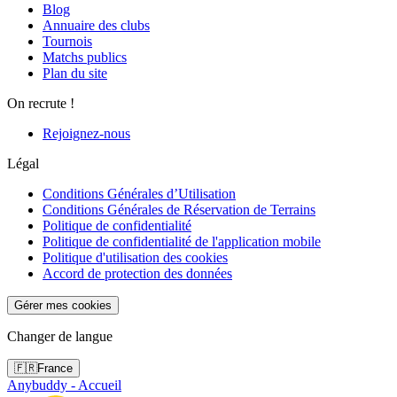
Blog
Annuaire des clubs
Tournois
Matchs publics
Plan du site
On recrute !
Rejoignez-nous
Légal
Conditions Générales d’Utilisation
Conditions Générales de Réservation de Terrains
Politique de confidentialité
Politique de confidentialité de l'application mobile
Politique d'utilisation des cookies
Accord de protection des données
Gérer mes cookies
Changer de langue
🇫🇷
France
Anybuddy - Accueil