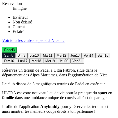
Réservation
En ligne
Extérieur
Non éclairé
Ciment
Eclairé
Voir tous les clubs de
padel
à
Nice
→
Padel
3
Sam
8
Dim
9
Lun
10
Mar
11
Mer
12
Jeu
13
Ven
14
Sam
15
Dim
16
Lun
17
Mar
18
Mer
19
Jeu
20
Ven
21
Réservez un terrain de Padel a Ultra Fabron, situé dans le
département des Alpes Maritimes, dans l'agglomération de Nice.
Le club dispos de 3 magnifiques terrains de Padel en extérieur.
ULTRA est votre nouveau lieu de vie pour la pratique du
sport en
famille
dans une ambiance unique de convivialité et de partage.
Profite de l'application
Anybuddy
pour y réserver tes terrains et
ainsi montrer tes meilleurs coups droits à ton partenaire !