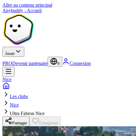
Aller au contenu principal
Anybuddy - Accueil
Jouer
PRO
Devenir partenaire
Connexion
fr
Nice
Les clubs
Nice
Ultra Fabron Nice
Partager
Enregistrer