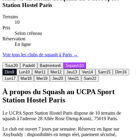
Station Hostel Paris
Terrains
10
Prix
Selon créneau
Réservation
En ligne
Voir tous les clubs de
squash
à
Paris
→
Tous
20
Padel
4
Badminton
6
Squash
10
Dim
9
Lun
10
Mar
11
Mer
12
Jeu
13
Ven
14
Sam
15
Dim
16
Lun
17
Mar
18
Mer
19
Jeu
20
Ven
21
Sam
22
À propos du Squash au UCPA Sport
Station Hostel Paris
Le UCPA Sport Station Hostel Paris dispose de 10 terrains de
squash à l'adresse 28 Allée Rose Dieng-Kuntz, 75019 Paris.
Le club est ouvert 7 jours par semaine. Réservez en ligne sur
Anybuddy : disponibilités en temps réel, paiement sécurisé,