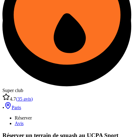
Super club
4.7
(
35
avis
)
•
Paris
Réserver
Avis
Réserver un terrain de
squash
au
UCPA Sport