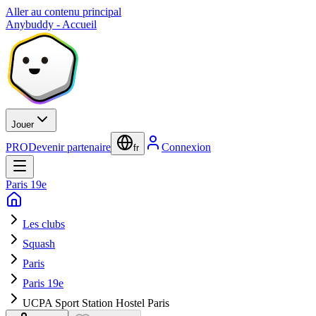
Aller au contenu principal
Anybuddy - Accueil
Jouer
PRO
Devenir partenaire
Connexion
fr
Paris 19e
Les clubs
Squash
Paris
Paris 19e
UCPA Sport Station Hostel Paris