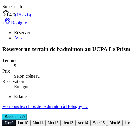
Super club
4.9
(
15
avis
)
•
Bobigny
Réserver
Avis
Réserver un terrain de
badminton
au
UCPA Le Prism
Terrains
9
Prix
Selon créneau
Réservation
En ligne
Eclairé
Voir tous les clubs de
badminton
à
Bobigny
→
Badminton
9
Dim
9
Lun
10
Mar
11
Mer
12
Jeu
13
Ven
14
Sam
15
Dim
16
Lu