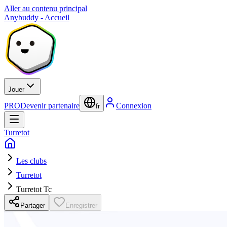
Aller au contenu principal
Anybuddy - Accueil
Jouer
PRO
Devenir partenaire
Connexion
fr
Turretot
Les clubs
Turretot
Turretot Tc
Partager
Enregistrer