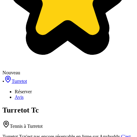
Nouveau
•
Turretot
Réserver
Avis
Turretot Tc
Tennis
à Turretot
Turretot Tc
n'est pas encore réservable en ligne sur Anybuddy.
C'est