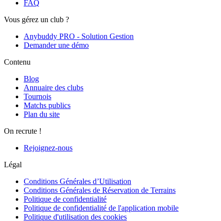
FAQ
Vous gérez un club ?
Anybuddy PRO - Solution Gestion
Demander une démo
Contenu
Blog
Annuaire des clubs
Tournois
Matchs publics
Plan du site
On recrute !
Rejoignez-nous
Légal
Conditions Générales d’Utilisation
Conditions Générales de Réservation de Terrains
Politique de confidentialité
Politique de confidentialité de l'application mobile
Politique d'utilisation des cookies