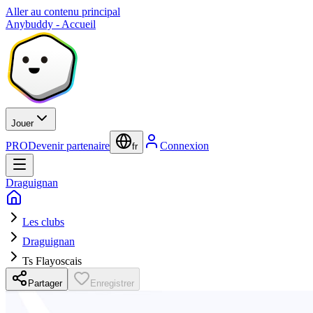
Aller au contenu principal
Anybuddy - Accueil
Jouer
PRO
Devenir partenaire
Connexion
fr
Draguignan
Les clubs
Draguignan
Ts Flayoscais
Partager
Enregistrer