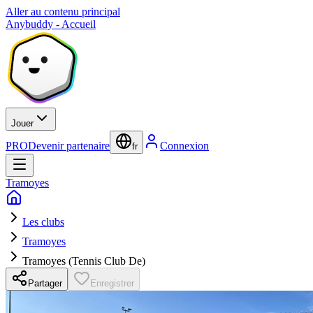
Aller au contenu principal
Anybuddy - Accueil
Jouer
PRO
Devenir partenaire
Connexion
fr
Tramoyes
Les clubs
Tramoyes
Tramoyes (Tennis Club De)
Partager
Enregistrer