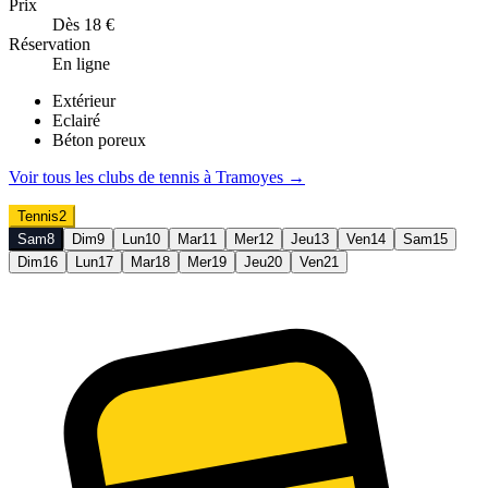
Prix
Dès 18 €
Réservation
En ligne
Extérieur
Eclairé
Béton poreux
Voir tous les clubs de
tennis
à
Tramoyes
→
Tennis
2
Sam
8
Dim
9
Lun
10
Mar
11
Mer
12
Jeu
13
Ven
14
Sam
15
Dim
16
Lun
17
Mar
18
Mer
19
Jeu
20
Ven
21