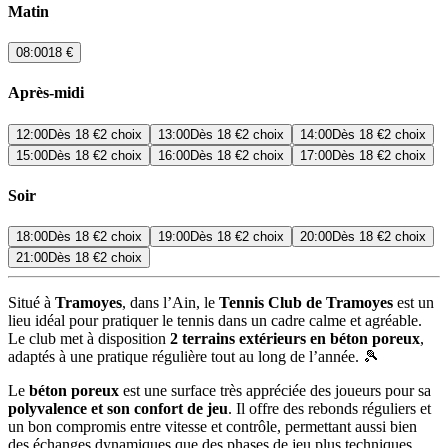
Matin
08:00
18 €
Après-midi
12:00
Dès
18 €
2 choix
13:00
Dès
18 €
2 choix
14:00
Dès
18 €
2 choix
15:00
Dès
18 €
2 choix
16:00
Dès
18 €
2 choix
17:00
Dès
18 €
2 choix
Soir
18:00
Dès
18 €
2 choix
19:00
Dès
18 €
2 choix
20:00
Dès
18 €
2 choix
21:00
Dès
18 €
2 choix
Situé à
Tramoyes
, dans l’Ain, le
Tennis Club de Tramoyes
est un
lieu idéal pour pratiquer le tennis dans un cadre calme et agréable.
Le club met à disposition
2 terrains extérieurs en béton poreux
,
adaptés à une pratique régulière tout au long de l’année. 🎾
Le
béton poreux
est une surface très appréciée des joueurs pour sa
polyvalence et son confort de jeu
. Il offre des rebonds réguliers et
un bon compromis entre vitesse et contrôle, permettant aussi bien
des échanges dynamiques que des phases de jeu plus techniques.