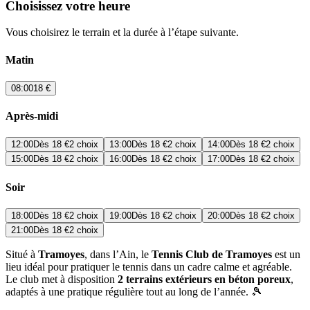
Choisissez votre heure
Vous choisirez le terrain et la durée à l’étape suivante.
Matin
08:00
18 €
Après-midi
12:00
Dès
18 €
2 choix
13:00
Dès
18 €
2 choix
14:00
Dès
18 €
2 choix
15:00
Dès
18 €
2 choix
16:00
Dès
18 €
2 choix
17:00
Dès
18 €
2 choix
Soir
18:00
Dès
18 €
2 choix
19:00
Dès
18 €
2 choix
20:00
Dès
18 €
2 choix
21:00
Dès
18 €
2 choix
Situé à
Tramoyes
, dans l’Ain, le
Tennis Club de Tramoyes
est un
lieu idéal pour pratiquer le tennis dans un cadre calme et agréable.
Le club met à disposition
2 terrains extérieurs en béton poreux
,
adaptés à une pratique régulière tout au long de l’année. 🎾