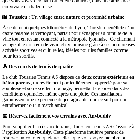
que vous soyez débutant ou joueur confirmé, dans une ambiance
conviviale et chaleureuse.
🌆 Toussieu : Un village entre nature et proximité urbaine
À seulement quelques kilomètres de Lyon, Toussieu bénéficie d’un
cadre paisible et verdoyant, parfait pour échapper au tumulte de la
ville tout en restant connecté à la métropole lyonnaise. Ce charmant
village allie douceur de vivre et dynamisme grâce à ses nombreuses
activités sportives et culturelles, idéales pour les familles comme
pour les sportifs.
🎾 Des courts de tennis de qualité
Le club Toussieu Tennis AS dispose de
deux courts extérieurs en
béton poreux
, un revêtement particulièrement apprécié pour sa
souplesse et son excellent drainage, permettant de jouer dans des
conditions optimales, même après une pluie. Ces installations
garantissent une expérience de jeu agréable, que ce soit pour un
entraînement ou un match amical.
📅 Réservez facilement vos terrains avec Anybuddy
Pour simplifier l’accès aux terrains, Toussieu Tennis AS s’associe à
l’application
Anybuddy
. Cette plateforme intuitive permet de
réserver un court en quelques clics, que vous soyez membre ou