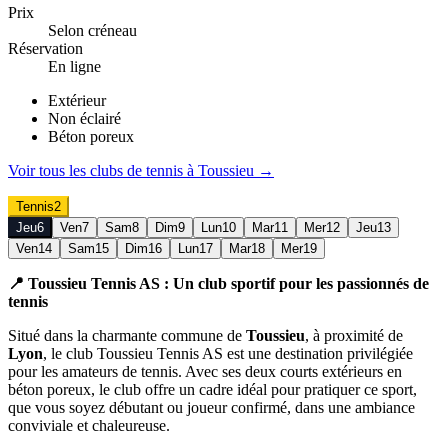
Prix
Selon créneau
Réservation
En ligne
Extérieur
Non éclairé
Béton poreux
Voir tous les clubs de
tennis
à
Toussieu
→
Tennis
2
Jeu
6
Ven
7
Sam
8
Dim
9
Lun
10
Mar
11
Mer
12
Jeu
13
Ven
14
Sam
15
Dim
16
Lun
17
Mar
18
Mer
19
📍 Toussieu Tennis AS : Un club sportif pour les passionnés de
tennis
Situé dans la charmante commune de
Toussieu
, à proximité de
Lyon
, le club Toussieu Tennis AS est une destination privilégiée
pour les amateurs de tennis. Avec ses deux courts extérieurs en
béton poreux, le club offre un cadre idéal pour pratiquer ce sport,
que vous soyez débutant ou joueur confirmé, dans une ambiance
conviviale et chaleureuse.