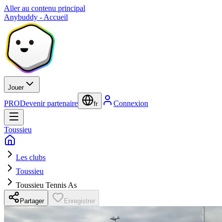
Aller au contenu principal
Anybuddy - Accueil
Jouer
PRO
Devenir partenaire
Connexion
fr
Toussieu
Les clubs
Toussieu
Toussieu Tennis As
Partager
Enregistrer